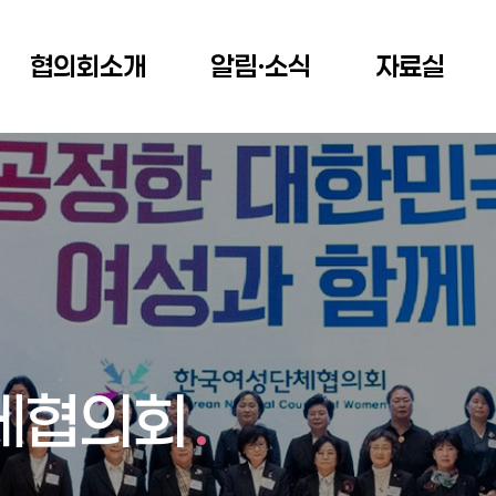
협의회소개
알림ㆍ소식
자료실
체협의회