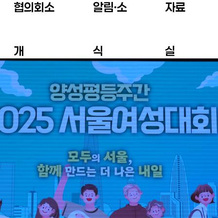
협의회소
알림ㆍ소
자료
개
식
실